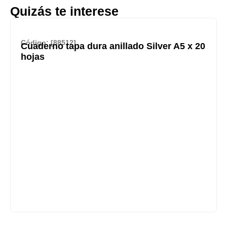
Quizás te interese
Código: [88512]
Cuaderno tapa dura anillado Silver A5 x 20
hojas