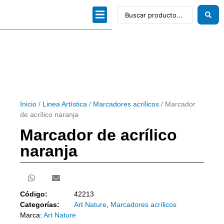
Dibujo técnico
Papeles profesionales
Linea Artística
Kits / Editorial
Inicio
/
Linea Artística
/
Marcadores acrílicos
/ Marcador
de acrílico naranja
Marcador de acrílico
naranja
Código:
42213
Categorías:
Art Nature
,
Marcadores acrílicos
Marca:
Art Nature