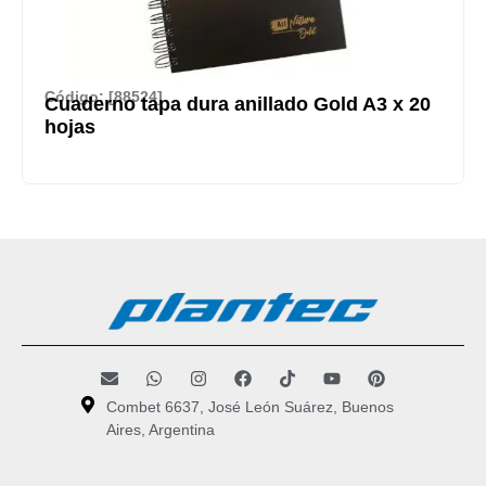
Código: [88524]
Cuaderno tapa dura anillado Gold A3 x 20
hojas
Combet 6637, José León Suárez, Buenos
Aires, Argentina