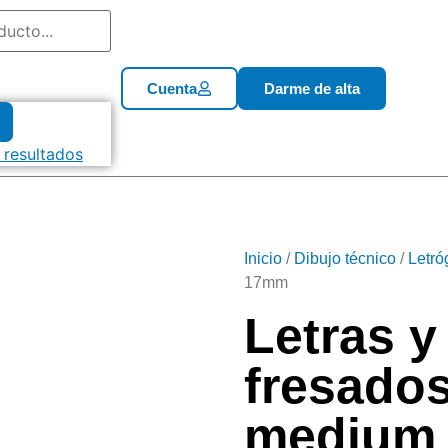
Cuenta
Darme de alta
 resultados
Inicio
/
Dibujo técnico
/
Letró
17mm
Letras 
fresados
medium