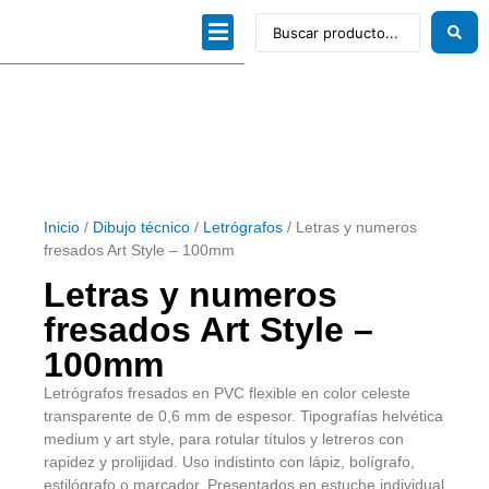
Dibujo técnico
Papeles profesionales
Linea Artística
Kits / Editorial
Inicio
/
Dibujo técnico
/
Letrógrafos
/ Letras y numeros
fresados Art Style – 100mm
Letras y numeros
fresados Art Style –
100mm
Letrógrafos fresados en PVC flexible en color celeste
transparente de 0,6 mm de espesor. Tipografías helvética
medium y art style, para rotular títulos y letreros con
rapidez y prolijidad. Uso indistinto con lápiz, bolígrafo,
estilógrafo o marcador. Presentados en estuche individual