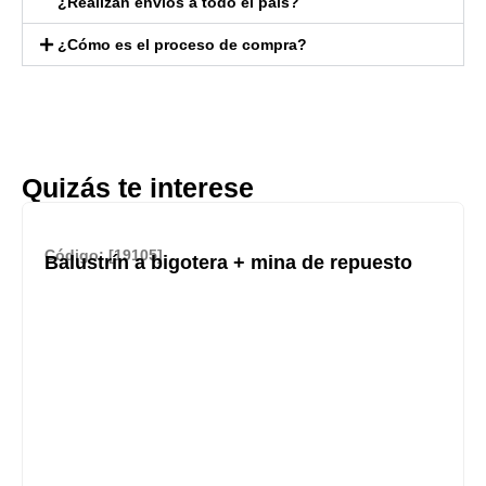
¿Realizan envíos a todo el país?
¿Cómo es el proceso de compra?
Quizás te interese
Código: [19105]
Balustrín a bigotera + mina de repuesto