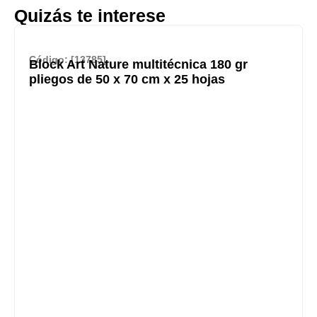
Quizás te interese
Código: [13785]
Block Art Nature multitécnica 180 gr
pliegos de 50 x 70 cm x 25 hojas