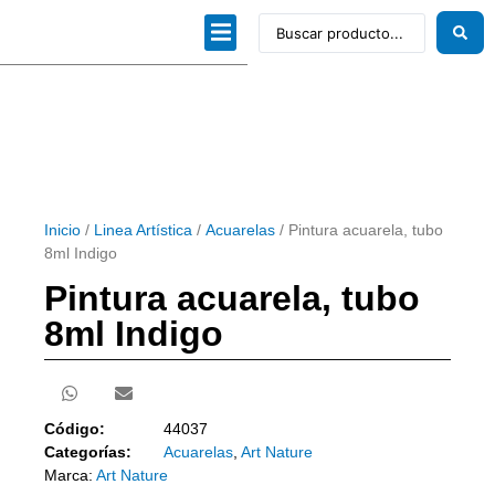
Dibujo técnico
Papeles profesionales
Linea Artística
Kits / Editorial
Inicio
/
Linea Artística
/
Acuarelas
/ Pintura acuarela, tubo
8ml Indigo
Pintura acuarela, tubo
8ml Indigo
Código:
44037
Categorías:
Acuarelas
,
Art Nature
Marca:
Art Nature