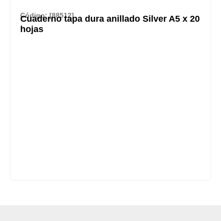
Código: [88512]
Cuaderno tapa dura anillado Silver A5 x 20
hojas