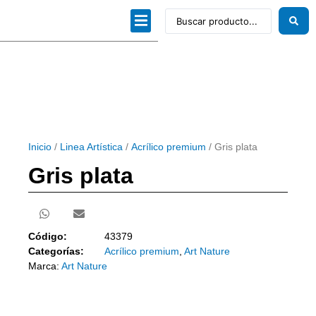
Dibujo técnico
Papeles profesionales
Linea Artística
Kits / Editorial
Inicio
/
Linea Artística
/
Acrílico premium
/ Gris plata
Gris plata
Código:
43379
Categorías:
Acrílico premium
,
Art Nature
Marca:
Art Nature