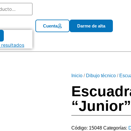
Cuenta
Darme de alta
 resultados
Inicio
/
Dibujo técnico
/
Escu
Escuadr
“Junior
Código:
15048
Categorías:
D