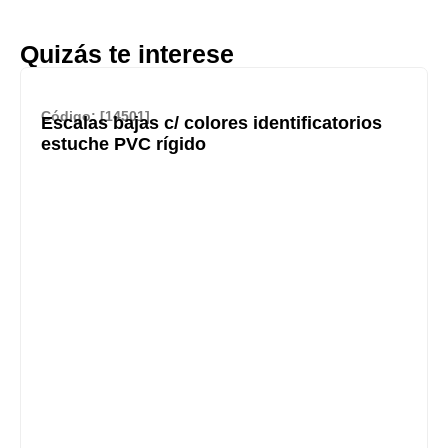
Quizás te interese
Código: [14501]
Escalas bajas c/ colores identificatorios
estuche PVC rígido