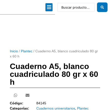
Dibujo técnico
Papeles profesionales
Linea Artística
Kits / Editorial
Inicio
/
Plantec
/ Cuaderno A5, blanco cuadriculado 80 gr
x 60 h
Cuaderno A5, blanco
cuadriculado 80 gr x 60
h
Código:
84145
Categorías:
Cuadernos universitarios
,
Plantec