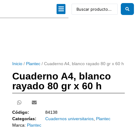
Dibujo técnico
Papeles profesionales
Linea Artística
Kits / Editorial
Inicio
/
Plantec
/ Cuaderno A4, blanco rayado 80 gr x 60 h
Cuaderno A4, blanco
rayado 80 gr x 60 h
Código:
84138
Categorías:
Cuadernos universitarios
,
Plantec
Marca:
Plantec