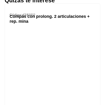
Quizás te interese
Código: [19101]
Compás con prolong. 2 articulaciones +
rep. mina