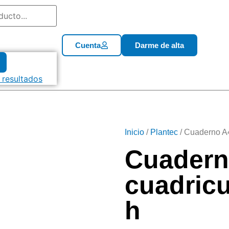
Cuenta
Darme de alta
 resultados
Inicio
/
Plantec
/ Cuaderno A4
Cuadern
cuadricu
h