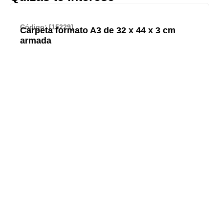
Código: [15229]
Carpeta formato A3 de 32 x 44 x 3 cm
armada