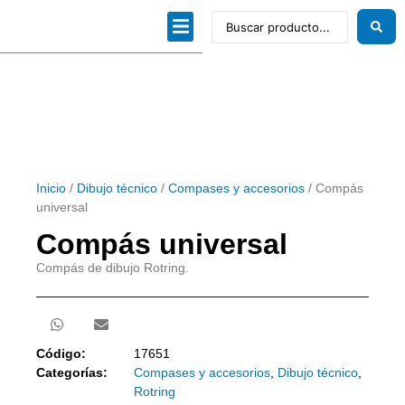
Dibujo técnico
Papeles profesionales
Linea Artística
Kits / Editorial
Inicio
/
Dibujo técnico
/
Compases y accesorios
/ Compás
universal
Compás universal
Compás de dibujo Rotring.
Código:
17651
Categorías:
Compases y accesorios
,
Dibujo técnico
,
Rotring