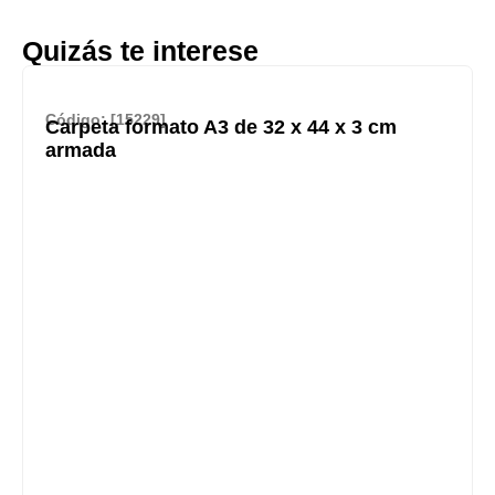
Quizás te interese
Código: [15229]
Carpeta formato A3 de 32 x 44 x 3 cm
armada