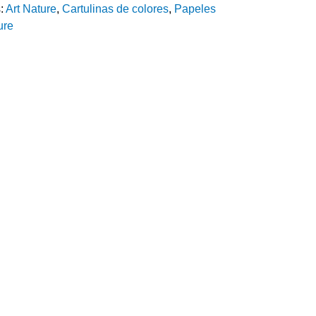
s:
Art Nature
,
Cartulinas de colores
,
Papeles
ure