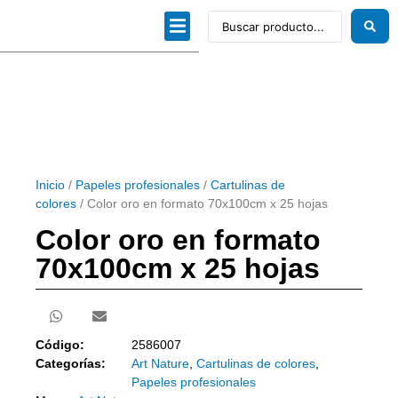
Dibujo técnico
Papeles profesionales
Linea Artística
Kits / Editorial
Inicio
/
Papeles profesionales
/
Cartulinas de
colores
/ Color oro en formato 70x100cm x 25 hojas
Color oro en formato
70x100cm x 25 hojas
Código:
2586007
Categorías:
Art Nature
,
Cartulinas de colores
,
Papeles profesionales