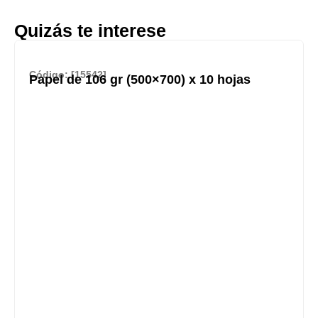
Quizás te interese
Código: [15542]
Papel de 106 gr (500×700) x 10 hojas