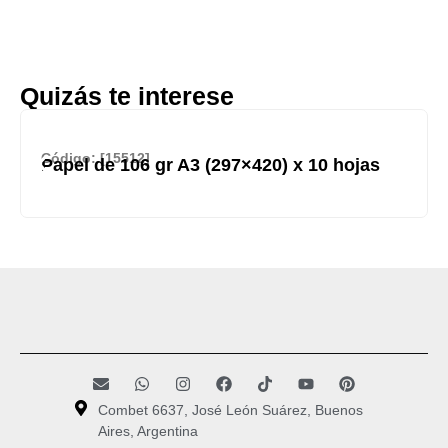
Quizás te interese
Código: [15512]
Papel de 106 gr A3 (297×420) x 10 hojas
Combet 6637, José León Suárez, Buenos
Aires, Argentina