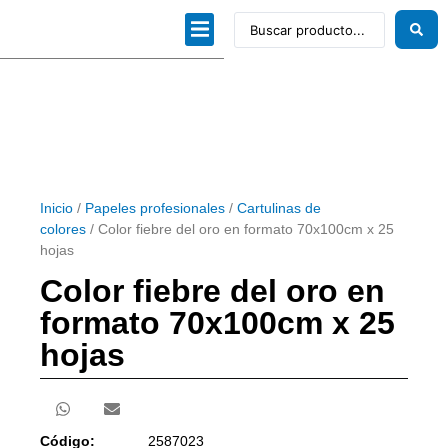
Dibujo técnico
Papeles profesionales
Linea Artística
Kits / Editorial
Inicio
/
Papeles profesionales
/
Cartulinas de
colores
/ Color fiebre del oro en formato 70x100cm x 25
hojas
Color fiebre del oro en
formato 70x100cm x 25
hojas
Código:
2587023