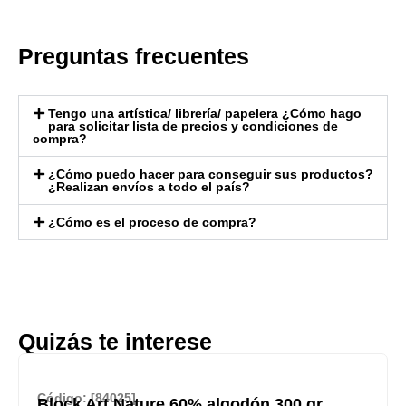
Preguntas frecuentes
Tengo una artística/ librería/ papelera ¿Cómo hago
para solicitar lista de precios y condiciones de
compra?
¿Cómo puedo hacer para conseguir sus productos?
¿Realizan envíos a todo el país?
¿Cómo es el proceso de compra?
Quizás te interese
Código: [84025]
Block Art Nature 60% algodón 300 gr