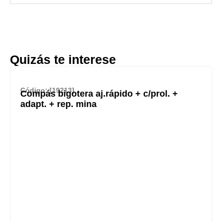
Quizás te interese
Código: [19213]
Compás bigotera aj.rápido + c/prol. +
adapt. + rep. mina