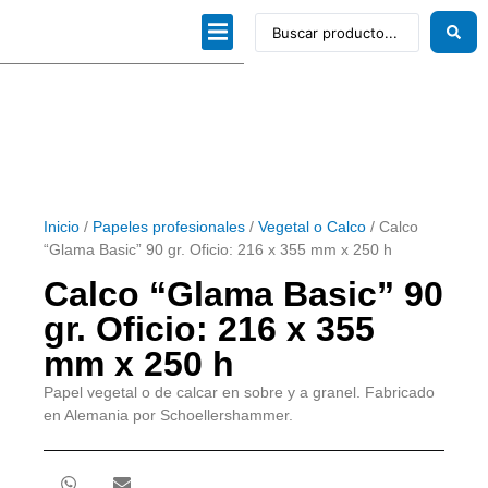
Dibujo técnico
Papeles profesionales
Linea Artística
Kits / Editorial
Inicio
/
Papeles profesionales
/
Vegetal o Calco
/ Calco
“Glama Basic” 90 gr. Oficio: 216 x 355 mm x 250 h
Calco “Glama Basic” 90
gr. Oficio: 216 x 355
mm x 250 h
Papel vegetal o de calcar en sobre y a granel. Fabricado
en Alemania por Schoellershammer.