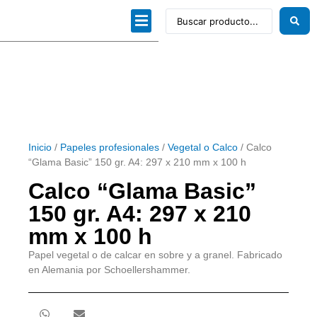
Dibujo técnico
Papeles profesionales
Linea Artística
Kits / Editorial
Inicio
/
Papeles profesionales
/
Vegetal o Calco
/ Calco
“Glama Basic” 150 gr. A4: 297 x 210 mm x 100 h
Calco “Glama Basic”
150 gr. A4: 297 x 210
mm x 100 h
Papel vegetal o de calcar en sobre y a granel. Fabricado
en Alemania por Schoellershammer.