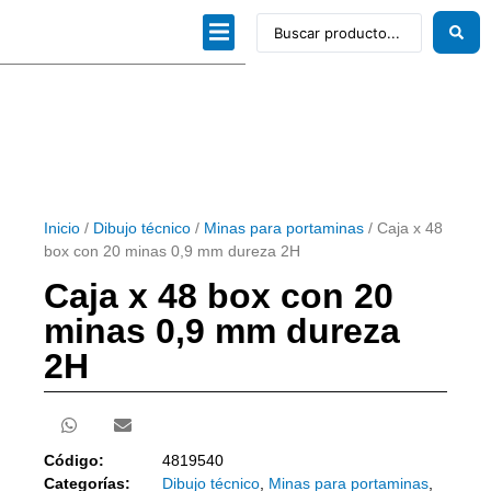
Dibujo técnico
Papeles profesionales
Linea Artística
Kits / Editorial
Inicio
/
Dibujo técnico
/
Minas para portaminas
/ Caja x 48
box con 20 minas 0,9 mm dureza 2H
Caja x 48 box con 20
minas 0,9 mm dureza
2H
Código:
4819540
Categorías:
Dibujo técnico
,
Minas para portaminas
,