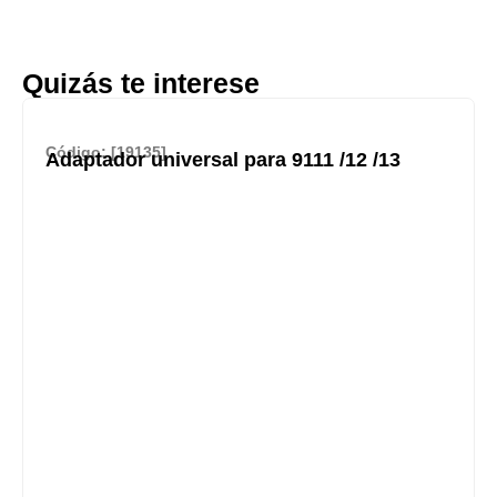
Quizás te interese
Código: [19135]
Adaptador universal para 9111 /12 /13