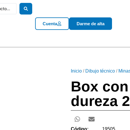
Cuenta
Darme de alta
Inicio
/
Dibujo técnico
/
Minas
Box con
dureza 
Código:
19505