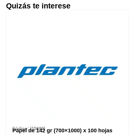
Quizás te interese
Código: [15600]
Papel de 142 gr (700×1000) x 100 hojas