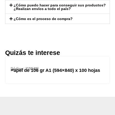
¿Cómo puedo hacer para conseguir sus productos?
¿Realizan envíos a todo el país?
¿Cómo es el proceso de compra?
Quizás te interese
Código: [15549]
Papel de 106 gr A1 (594×840) x 100 hojas