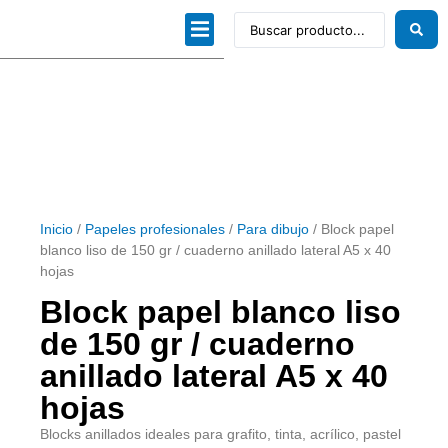
Dibujo técnico
Papeles profesionales
Linea Artística
Kits / Editorial
Inicio
/
Papeles profesionales
/
Para dibujo
/ Block papel
blanco liso de 150 gr / cuaderno anillado lateral A5 x 40
hojas
Block papel blanco liso
de 150 gr / cuaderno
anillado lateral A5 x 40
hojas
Blocks anillados ideales para grafito, tinta, acrílico, pastel