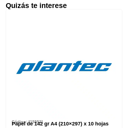
Quizás te interese
Código: [15552]
Papel de 142 gr A4 (210×297) x 10 hojas