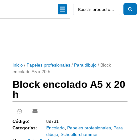
Dibujo técnico
Papeles profesionales
Linea Artística
Kits / Editorial
Inicio
/
Papeles profesionales
/
Para dibujo
/ Block
encolado A5 x 20 h
Block encolado A5 x 20
h
Código:
89731
Categorías:
Encolado
,
Papeles profesionales
,
Para
dibujo
,
Schoellershammer