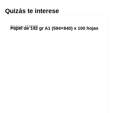
Quizás te interese
Código: [15599]
Papel de 142 gr A1 (594×840) x 100 hojas