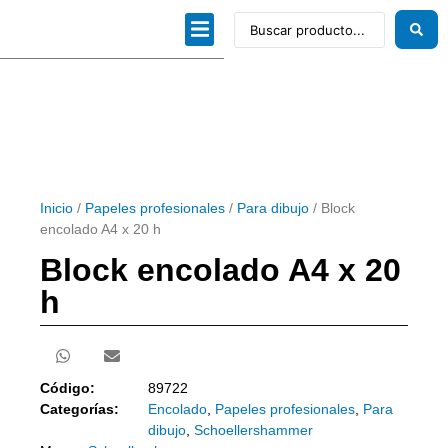
Dibujo técnico
Papeles profesionales
Linea Artística
Kits / Editorial
Inicio
/
Papeles profesionales
/
Para dibujo
/ Block
encolado A4 x 20 h
Block encolado A4 x 20
h
Código:
89722
Categorías:
Encolado
,
Papeles profesionales
,
Para
dibujo
,
Schoellershammer