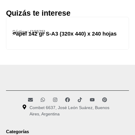
Quizás te interese
Código: [15575]
Papel 142 gr S-A3 (320x 440) x 240 hojas
Combet 6637, José León Suárez, Buenos
Aires, Argentina
Categorías