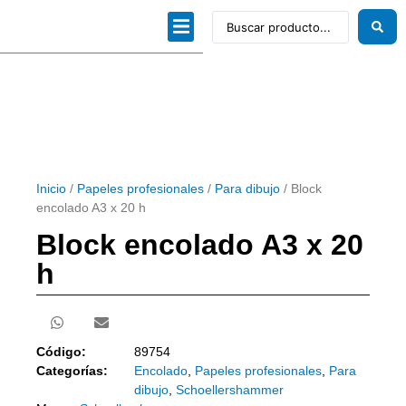
Dibujo técnico
Papeles profesionales
Linea Artística
Kits / Editorial
Inicio
/
Papeles profesionales
/
Para dibujo
/ Block
encolado A3 x 20 h
Block encolado A3 x 20
h
Código:
89754
Categorías:
Encolado
,
Papeles profesionales
,
Para
dibujo
,
Schoellershammer