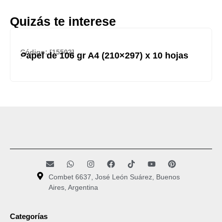
Quizás te interese
Código: [15502]
Papel de 106 gr A4 (210×297) x 10 hojas
Combet 6637, José León Suárez, Buenos
Aires, Argentina
Categorías