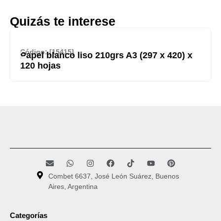
Quizás te interese
Código: [15415]
Papel blanco liso 210grs A3 (297 x 420) x
120 hojas
Combet 6637, José León Suárez, Buenos
Aires, Argentina
Categorías