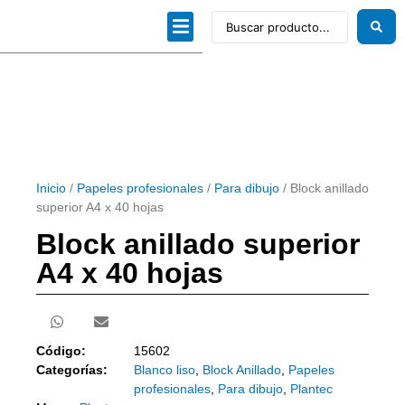
Dibujo técnico
Papeles profesionales
Linea Artística
Kits / Editorial
Inicio
/
Papeles profesionales
/
Para dibujo
/ Block anillado
superior A4 x 40 hojas
Block anillado superior
A4 x 40 hojas
Código:
15602
Categorías:
Blanco liso
,
Block Anillado
,
Papeles
profesionales
,
Para dibujo
,
Plantec