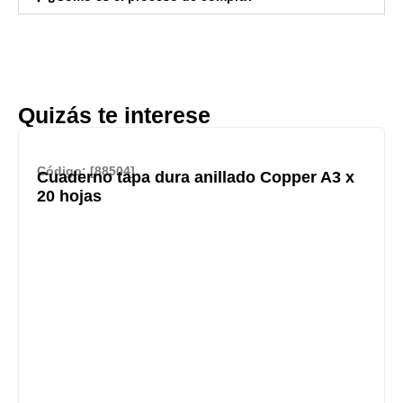
Quizás te interese
Código: [88504]
Cuaderno tapa dura anillado Copper A3 x
20 hojas