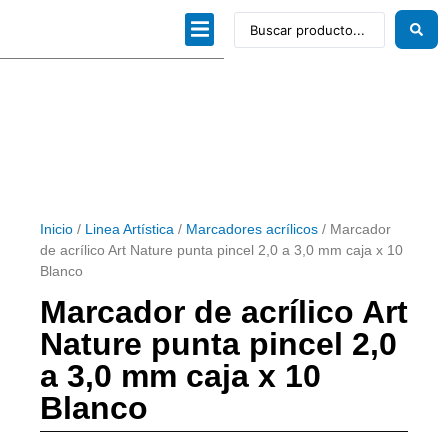
Dibujo técnico
Papeles profesionales
Linea Artística
Kits / Editorial
Inicio
/
Linea Artística
/
Marcadores acrílicos
/ Marcador
de acrílico Art Nature punta pincel 2,0 a 3,0 mm caja x 10
Blanco
Marcador de acrílico Art
Nature punta pincel 2,0
a 3,0 mm caja x 10
Blanco