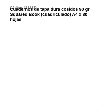
Código: [88313]
Cuadernos de tapa dura cosidos 90 gr
Squared Book (cuadriculado) A4 x 80
hojas