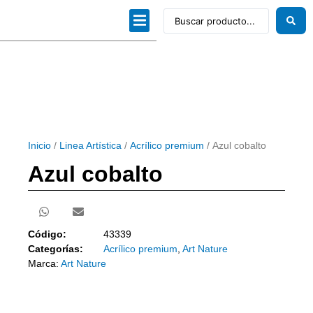
Dibujo técnico
Papeles profesionales
Linea Artística
Kits / Editorial
Inicio
/
Linea Artística
/
Acrílico premium
/ Azul cobalto
Azul cobalto
Código:
43339
Categorías:
Acrílico premium
,
Art Nature
Marca:
Art Nature