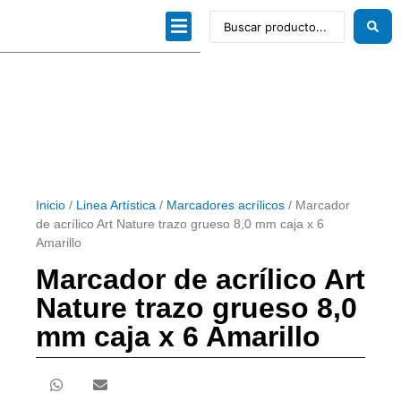
Dibujo técnico
Papeles profesionales
Linea Artística
Kits / Editorial
Inicio
/
Linea Artística
/
Marcadores acrílicos
/ Marcador
de acrílico Art Nature trazo grueso 8,0 mm caja x 6
Amarillo
Marcador de acrílico Art
Nature trazo grueso 8,0
mm caja x 6 Amarillo