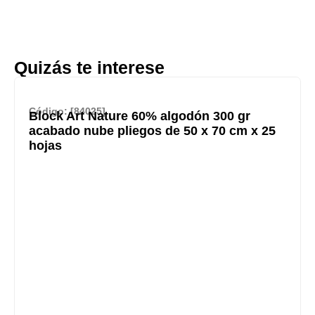
Quizás te interese
Código: [84025]
Block Art Nature 60% algodón 300 gr
acabado nube pliegos de 50 x 70 cm x 25
hojas