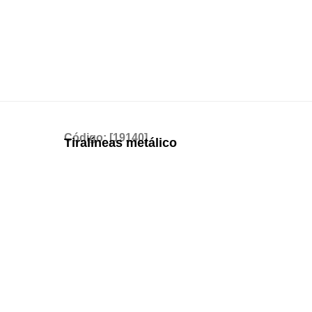
Código: [19140]
Tiralíneas metálico