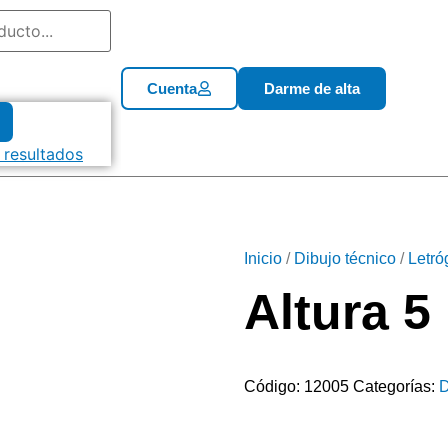
Cuenta
Darme de alta
 resultados
Inicio
/
Dibujo técnico
/
Letró
Altura 
Código:
12005
Categorías:
D