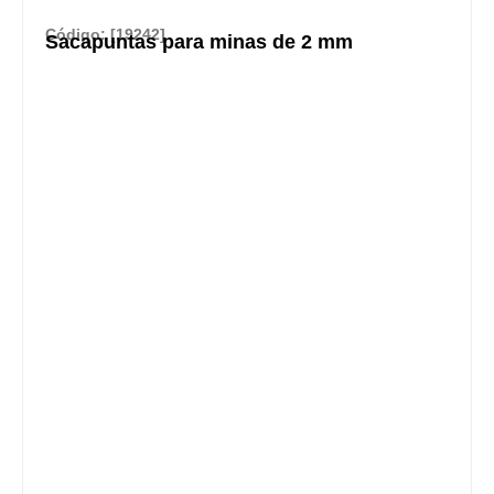
Código: [19242]
Sacapuntas para minas de 2 mm