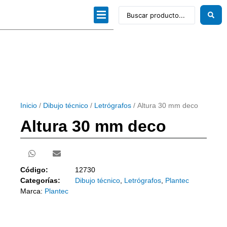
Dibujo técnico
Papeles profesionales
Linea Artística
Kits / Editorial
Inicio
/
Dibujo técnico
/
Letrógrafos
/ Altura 30 mm deco
Altura 30 mm deco
Código:
12730
Categorías:
Dibujo técnico
,
Letrógrafos
,
Plantec
Marca:
Plantec