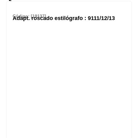
Código: [19137]
Adapt. roscado estilógrafo : 9111/12/13