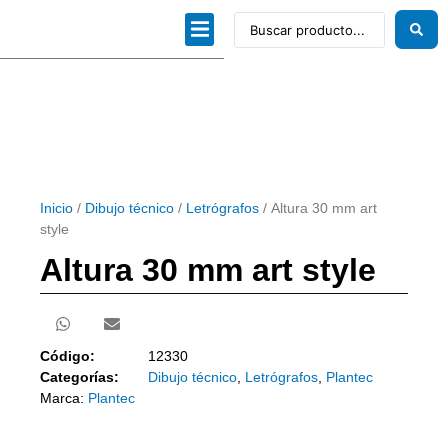
Dibujo técnico
Papeles profesionales
Linea Artística
Kits / Editorial
Inicio
/
Dibujo técnico
/
Letrógrafos
/ Altura 30 mm art
style
Altura 30 mm art style
Código:
12330
Categorías:
Dibujo técnico
,
Letrógrafos
,
Plantec
Marca:
Plantec