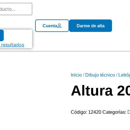
Cuenta
Darme de alta
 resultados
Inicio
/
Dibujo técnico
/
Letró
Altura 
Código:
12420
Categorías:
D