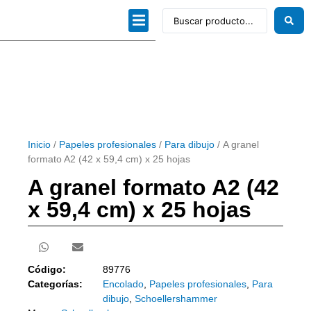
Dibujo técnico
Papeles profesionales
Linea Artística
Kits / Editorial
Inicio
/
Papeles profesionales
/
Para dibujo
/ A granel
formato A2 (42 x 59,4 cm) x 25 hojas
A granel formato A2 (42
x 59,4 cm) x 25 hojas
Código:
89776
Categorías:
Encolado
,
Papeles profesionales
,
Para
dibujo
,
Schoellershammer