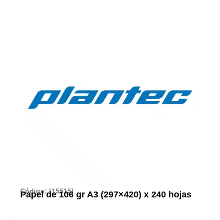
Código: [15515]
Papel de 106 gr A3 (297×420) x 240 hojas