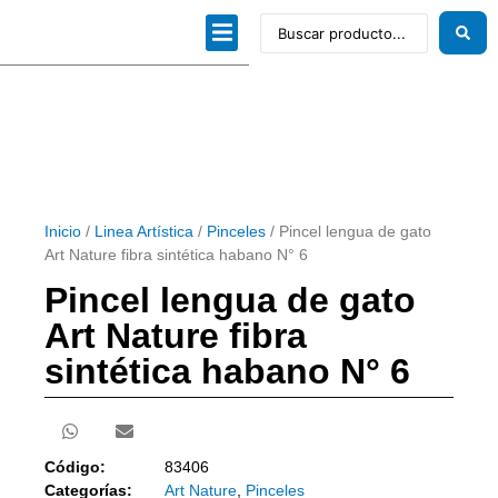
Dibujo técnico
Papeles profesionales
Linea Artística
Kits / Editorial
Inicio
/
Linea Artística
/
Pinceles
/ Pincel lengua de gato
Art Nature fibra sintética habano N° 6
Pincel lengua de gato
Art Nature fibra
sintética habano N° 6
Código:
83406
Categorías:
Art Nature
,
Pinceles