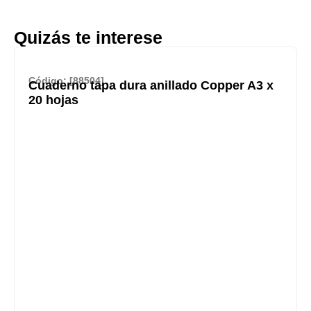
Quizás te interese
Código: [88504]
Cuaderno tapa dura anillado Copper A3 x
20 hojas