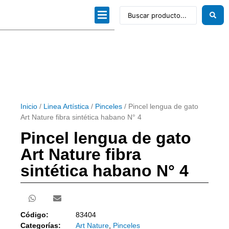
Dibujo técnico
Papeles profesionales
Linea Artística
Kits / Editorial
Inicio
/
Linea Artística
/
Pinceles
/ Pincel lengua de gato
Art Nature fibra sintética habano N° 4
Pincel lengua de gato
Art Nature fibra
sintética habano N° 4
Código:
83404
Categorías:
Art Nature
,
Pinceles