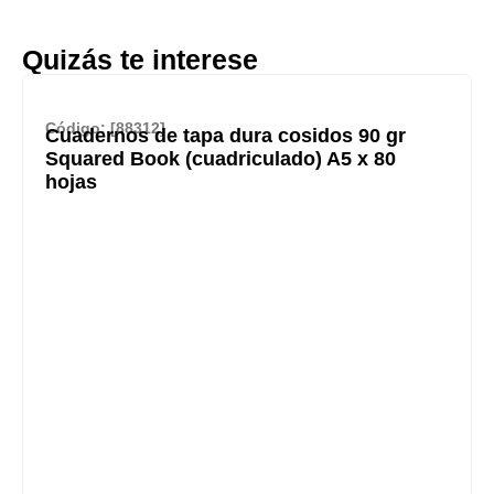
Quizás te interese
Código: [88312]
Cuadernos de tapa dura cosidos 90 gr
Squared Book (cuadriculado) A5 x 80
hojas