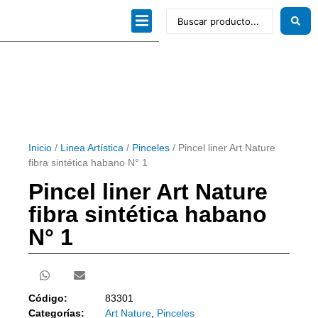
Dibujo técnico
Papeles profesionales
Linea Artística
Kits / Editorial
Inicio
/
Linea Artística
/
Pinceles
/ Pincel liner Art Nature
fibra sintética habano N° 1
Pincel liner Art Nature
fibra sintética habano
N° 1
Código:
83301
Categorías:
Art Nature
,
Pinceles