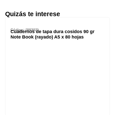
Quizás te interese
Código: [88302]
Cuadernos de tapa dura cosidos 90 gr
Note Book (rayado) A5 x 80 hojas