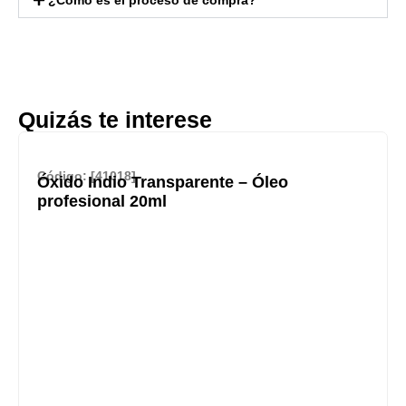
Quizás te interese
Código: [41018]
Óxido Indio Transparente – Óleo
profesional 20ml