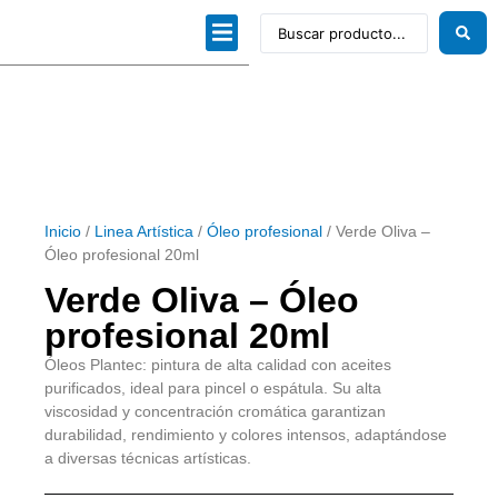
Dibujo técnico
Papeles profesionales
Linea Artística
Kits / Editorial
Inicio
/
Linea Artística
/
Óleo profesional
/ Verde Oliva –
Óleo profesional 20ml
Verde Oliva – Óleo
profesional 20ml
Óleos Plantec: pintura de alta calidad con aceites
purificados, ideal para pincel o espátula. Su alta
viscosidad y concentración cromática garantizan
durabilidad, rendimiento y colores intensos, adaptándose
a diversas técnicas artísticas.