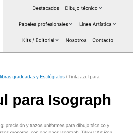
Destacados
Dibujo técnico
Papeles profesionales
Linea Artística
Kits / Editorial
Nosotros
Contacto
fibras graduadas y Estilógrafos
/ Tinta azul para
ul para Isograph
ng: precisión y trazos uniformes para dibujo técnico y
ersos grosores, con opciones Isograph, Tikky y Art Pen.