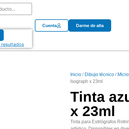
Cuenta
Darme de alta
 resultados
Inicio
/
Dibujo técnico
/
Micro
Isograph x 23ml
Tinta az
x 23ml
Tinta para Estilógrafos Rotri
artístico. Disponibles en div