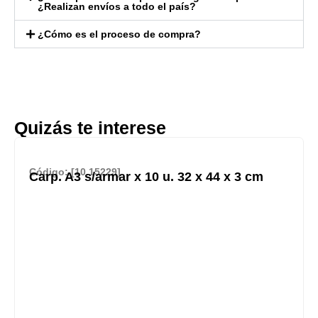
¿Realizan envíos a todo el país?
¿Cómo es el proceso de compra?
Quizás te interese
Código: [10.15229]
Carp. A3 s/armar x 10 u. 32 x 44 x 3 cm