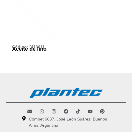
Código: [41301]
Aceite de lino
Combet 6637, José León Suárez, Buenos
Aires, Argentina