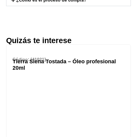
Quizás te interese
Código: [41021]
Tierra Siena Tostada – Óleo profesional
20ml