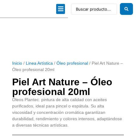
Dibujo técnico
Papeles profesionales
Linea Artística
Kits / Editorial
Inicio
/
Linea Artística
/
Óleo profesional
/ Piel Art Nature –
Óleo profesional 20ml
Piel Art Nature – Óleo
profesional 20ml
Óleos Plantec: pintura de alta calidad con aceites
purificados, ideal para pincel o espátula. Su alta
viscosidad y concentración cromática garantizan
durabilidad, rendimiento y colores intensos, adaptándose
a diversas técnicas artísticas.