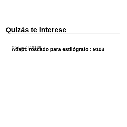
Quizás te interese
Código: [19136]
Adapt. roscado para estilógrafo : 9103