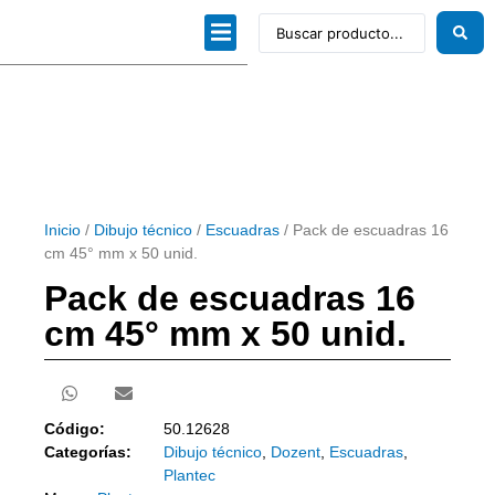
Dibujo técnico
Papeles profesionales
Linea Artística
Kits / Editorial
Inicio
/
Dibujo técnico
/
Escuadras
/ Pack de escuadras 16
cm 45° mm x 50 unid.
Pack de escuadras 16
cm 45° mm x 50 unid.
Código:
50.12628
Categorías:
Dibujo técnico
,
Dozent
,
Escuadras
,
Plantec