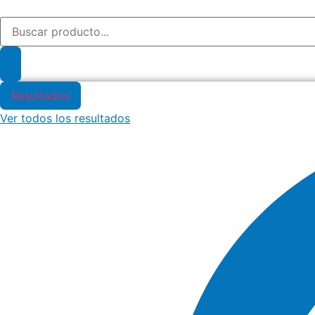
Ir
Search
al
...
contenido
Resultados
Ver todos los resultados