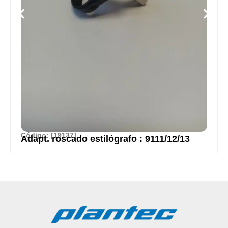
Código: [19137]
Adapt. roscado estilógrafo : 9111/12/13