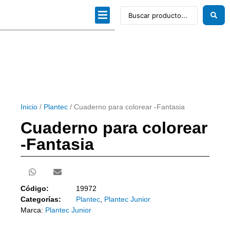
Dibujo técnico
Papeles profesionales
Linea Artística
Kits / Editorial
Inicio
/
Plantec
/ Cuaderno para colorear -Fantasia
Cuaderno para colorear
-Fantasia
Código:
19972
Categorías:
Plantec
,
Plantec Junior
Marca:
Plantec Junior